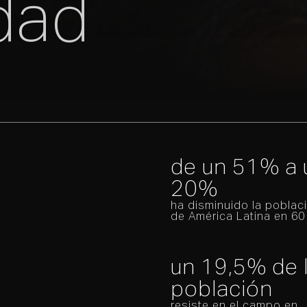
udad
de un 51% a 
20%
ha disminuido la poblaci
de América Latina en 60
un 19,5% de 
población
resiste en el campo en