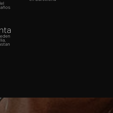
el
 años
nta
ueden
lia,
astan