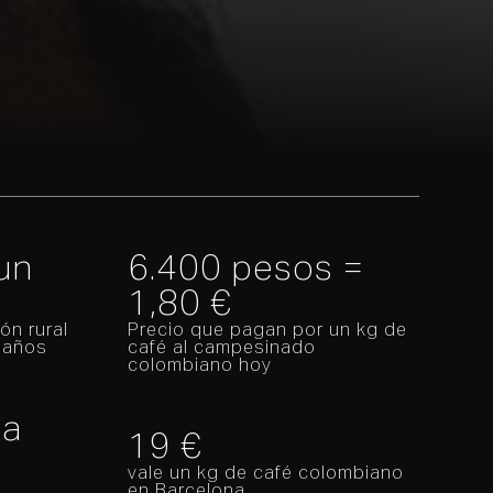
un
6.400 pesos =
1,80 €
ón rural
Precio que pagan por un kg de
 años
café al campesinado
colombiano hoy
la
19 €
vale un kg de café colombiano
en Barcelona